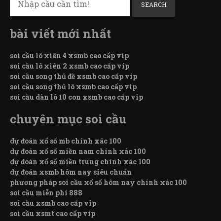
bạch
SEARCH
thủ
hôm
nay
bài viết mới nhất
ít
gãy
trúng
soi cầu lô xiên 4 xsmb cao cấp vip
lớn
soi cầu lô xiên 2 xsmb cao cấp vip
soi cầu song thủ đề xsmb cao cấp vip
soi cầu song thủ lô xsmb cao cấp vip
soi cầu dàn lô 10 con xsmb cao cấp vip
chuyên mục soi cầu
dự đoán xổ số mb chính xác 100
dự đoán xổ số miền nam chính xác 100
dự đoán xổ số miền trung chính xác 100
dự đoán xsmb hôm nay siêu chuẩn
phương pháp soi cầu xổ số hôm nay chính xác 100
soi cầu miễn phí 888
soi cầu xsmb cao cấp vip
soi cầu xsmt cao cấp vip