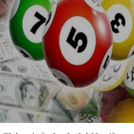
Skip
to