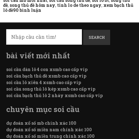
soi cau mb moi nhat
,
soi cầu song thủ đề
,
soi lo bt
,
song thủ
đề
,
song thủ đề hôm nay
,
tinh lo de theo ngay
,
xem bạch thủ
ở
lô đề
90 bình luận
soi
cầu
song
thủ
đề
SEARCH
xsmb
cao
cấp
bài viết mới nhất
vip
soi cầu dàn lô 4 con xsmb cao cấp vip
soi cầu bạch thủ đề xsmb cao cấp vip
soi cầu lô xiên 4 xsmb cao cấp vip
soi cầu song thủ lô kép xsmb cao cấp vip
soi cầu bạch thủ lô 2 nháy xsmb cao cấp vip
chuyên mục soi cầu
dự đoán xổ số mb chính xác 100
dự đoán xổ số miền nam chính xác 100
dự đoán xổ số miền trung chính xác 100