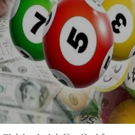
Skip
to