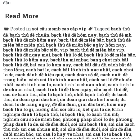
đầu
Read More
Posted in
soi cầu xsmb cao cấp vip
Tagged
bạch thủ
đề
,
bạch thủ đề chuẩn
,
bạch thủ đề hôm nay
,
bạch thủ đề mb
,
bạch thủ đề mb hôm nay
,
bạch thủ đề miền bắc
,
bạch thủ đề
miền bắc miễn phí
,
bạch thủ đề miền bắc ngày hôm nay
,
bạch thủ đề miền bắc siêu vip
,
bạch thủ đề miền bắc vip
,
bạch thủ đề ngày mai
,
bạch thủ lô đề
,
bạch thủ lô đề miền bắc
,
bạch thủ lô hôm nay
,
bachthu mienbac
,
bang chot mb
,
bắt
bạch thủ đề
,
bat cau lo hom nay
,
cách bắt đầu đề
,
cách bắt đề
theo tổng
,
cach bat lo
,
cách bắt lô chính xác nhất
,
cach choi
lo de
,
cách đánh đề hiệu quả
,
cách đoán số đề
,
cách nuôi đề
trong tuần
,
cách soi lô chính xác nhất
,
cách soi lô đề chuẩn
nhất
,
cach tinh cau lo
,
cach tinh lo chuan nhat
,
cach tinh lo
de chuan nhat
,
cách tính lô đề theo ngày
,
cầu bạch thủ đề
,
cau de bach thu
,
cầu lô bạch thủ
,
chốt bạch thủ đề
,
de bach
thu
,
du doan giai dac biet
,
du doan giai dac biet xsmb
,
du
doan lo de hang ngay
,
đề đầu đuôi
,
giai đăc biêt
,
hom nay
bach thu lo gi
,
hướng dẫn soi cầu lô
,
ket qua lo de
,
kinh
nghiệm đánh lô bạch thủ
,
lô bạch thủ
,
lo bach thu mb
,
nghien cuu so de mien bac
,
phuong phap choi lo de
,
phuong
phap danh lo de
,
số đề đầu đuôi
,
soi câu bach thu
,
soi câu bach
thu mb
,
soi cau chuan mb
,
soi cầu đề đầu đuôi
,
soi cầu đề đầu
đuôi miền bắc
,
soi cau lo hay ve nhat
,
soi cau lo to bach thu
,