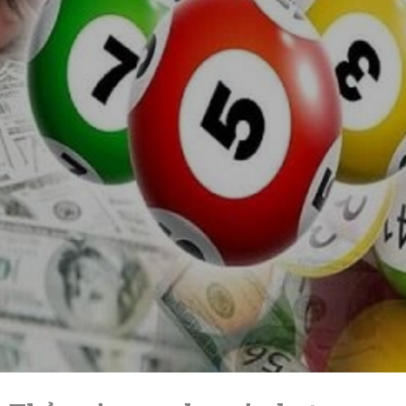
Skip
to