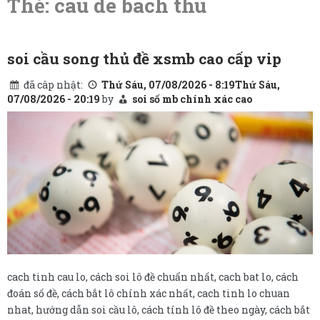
Thẻ:
cau de bach thu
content
soi cầu song thủ đề xsmb cao cấp vip
đã câp nhật:
Thứ Sáu, 07/08/2026 - 8:19Thứ Sáu,
07/08/2026 - 20:19
by
soi số mb chính xác cao
cach tinh cau lo, cách soi lô đề chuẩn nhất, cach bat lo, cách
đoán số đề, cách bắt lô chính xác nhất, cach tinh lo chuan
nhat, hướng dẫn soi cầu lô, cách tính lô đề theo ngày, cách bắt